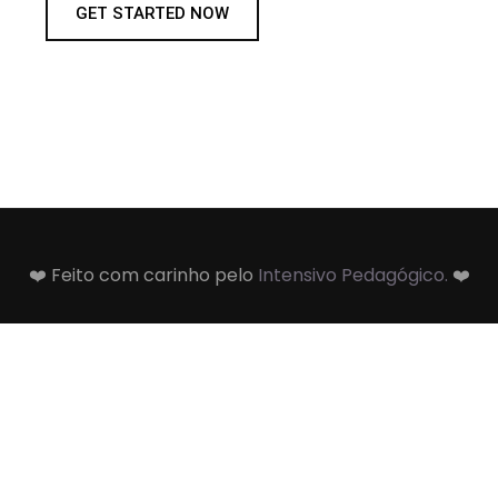
GET STARTED NOW
❤️ Feito com carinho pelo
Intensivo Pedagógico.
❤️