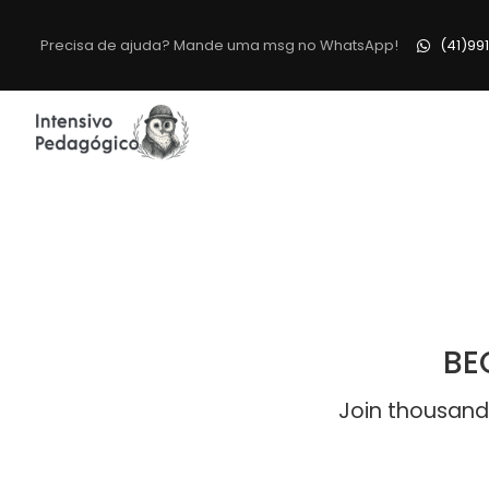
Precisa de ajuda? Mande uma msg no WhatsApp!
(41)99
BE
Join thousand 