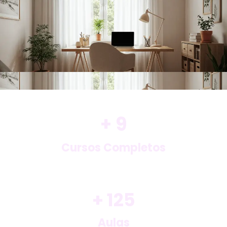
+ 
9
Cursos Completos​
+ 
125
Aulas