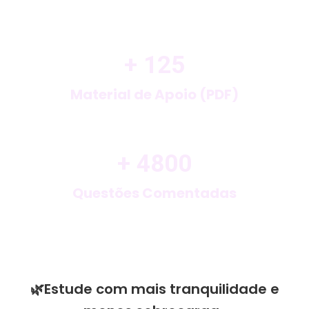
+ 
125
Material de Apoio (PDF)
+ 
4800
Questões Comentadas
🌿Estude com mais tranquilidade e