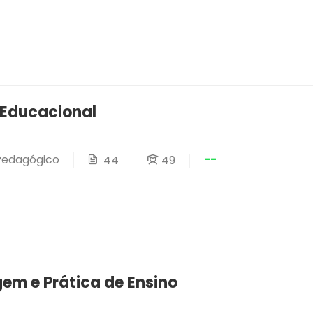
 Educacional
--
 Pedagógico
44
49
em e Prática de Ensino