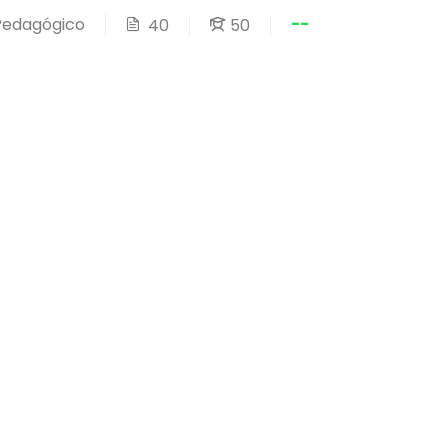
--
 Pedagógico
40
50
❤️ Feito com carinho pelo
Intensivo Pedagógico.
❤️