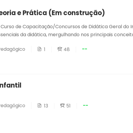
eoria e Prática (Em construção)
Curso de Capacitação/Concursos de Didática Geral do In
enciais da didática, mergulhando nos principais conceitos
--
 Pedagógico
1
48
nfantil
--
 Pedagógico
13
51