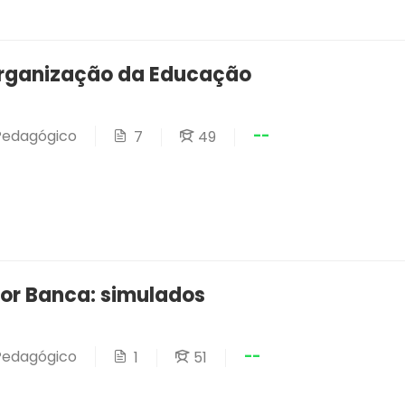
Organização da Educação
--
 Pedagógico
7
49
or Banca: simulados
--
 Pedagógico
1
51