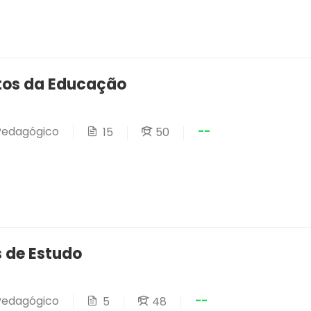
os da Educação
--
 Pedagógico
15
50
s de Estudo
--
 Pedagógico
5
48