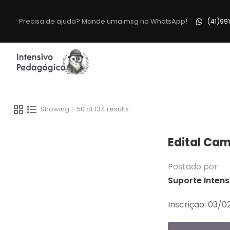
Precisa de ajuda? Mande uma msg no WhatsApp!
(41)99
Showing 1-50 of 134 results
Edital Cam
Postado por
Suporte Intens
Inscrição: 03/0