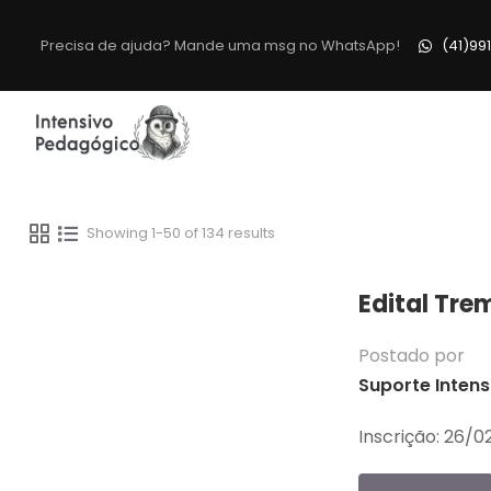
Precisa de ajuda? Mande uma msg no WhatsApp!
(41)99
Showing 1-50 of 134 results
Edital Tre
Postado por
Suporte Intens
Inscrição: 26/0