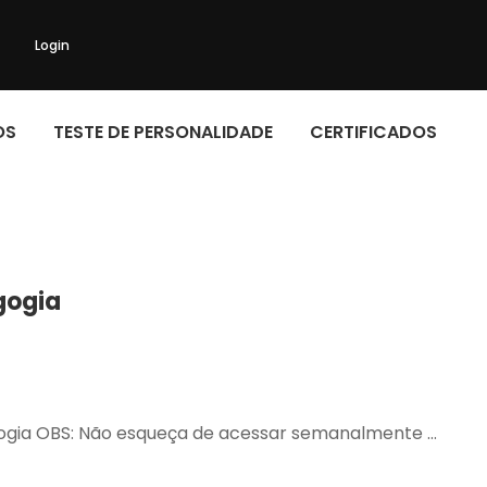
Login
OS
TESTE DE PERSONALIDADE
CERTIFICADOS
gogia
agogia OBS: Não esqueça de acessar semanalmente …