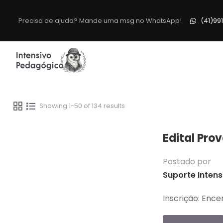
Precisa de ajuda? Mande uma msg no WhatsApp!
(41)99
Showing 1-50 of 134 results
Edital Pro
Postado por
Suporte Intens
Inscrição: Enc