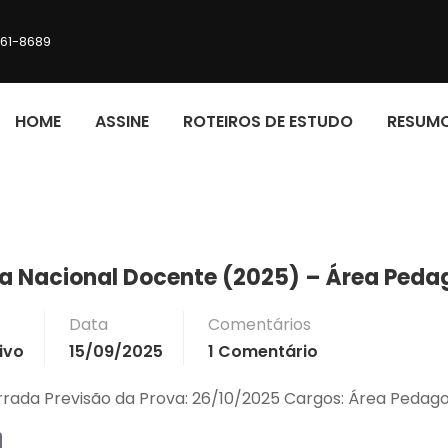
161-8689
HOME
ASSINE
ROTEIROS DE ESTUDO
RESUM
va Nacional Docente (2025) – Área Peda
Data
Comentários
ivo
15/09/2025
1 Comentário
errada Previsão da Prova: 26/10/2025 Cargos: Área Peda