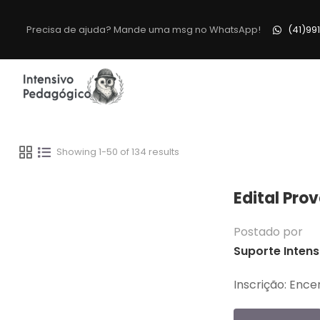
Precisa de ajuda? Mande uma msg no WhatsApp!
(41)99
Showing 1-50 of 134 results
Edital Pro
Postado por
Suporte Intens
Inscrição: Enc