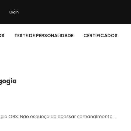
Login
OS
TESTE DE PERSONALIDADE
CERTIFICADOS
gogia
gogia OBS: Não esqueça de acessar semanalmente …