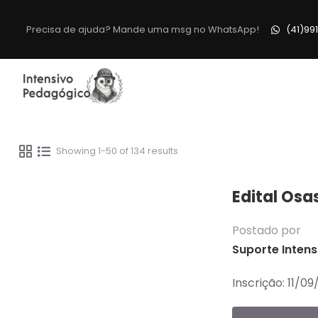
Precisa de ajuda? Mande uma msg no WhatsApp!
(41)99
Showing 1-50 of 134 results
Edital Osa
Postado por
Suporte Intens
Inscrição: 11/0