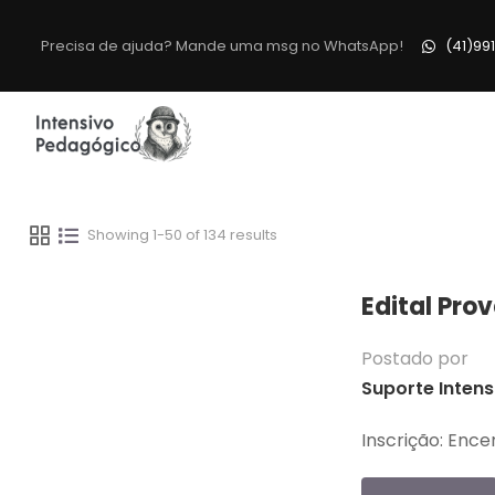
Precisa de ajuda? Mande uma msg no WhatsApp!
(41)99
Showing 1-50 of 134 results
Edital Pro
Postado por
Suporte Intens
Inscrição: Enc