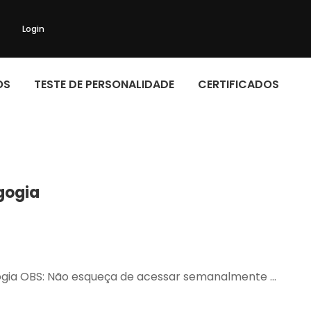
Login
OS
TESTE DE PERSONALIDADE
CERTIFICADOS
gogia
gogia OBS: Não esqueça de acessar semanalmente …