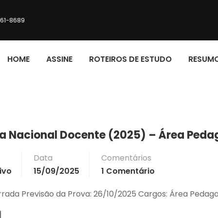
161-8689
HOME
ASSINE
ROTEIROS DE ESTUDO
RESUM
va Nacional Docente (2025) – Área Peda
Data
Comentários
ivo
15/09/2025
1 Comentário
errada Previsão da Prova: 26/10/2025 Cargos: Área Peda