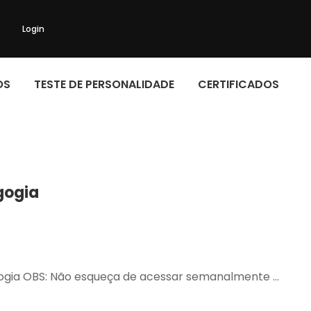
Login
OS
TESTE DE PERSONALIDADE
CERTIFICADOS
gogia
agogia OBS: Não esqueça de acessar semanalmente …