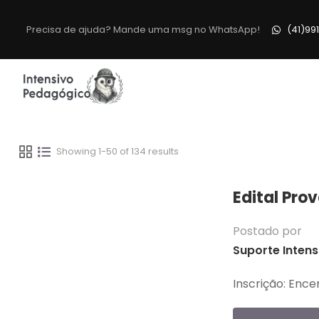
Precisa de ajuda? Mande uma msg no WhatsApp!
(41)99
Showing 1-50 of 134 results
Edital Pro
Postado por
Suporte Intens
Inscrição: Enc