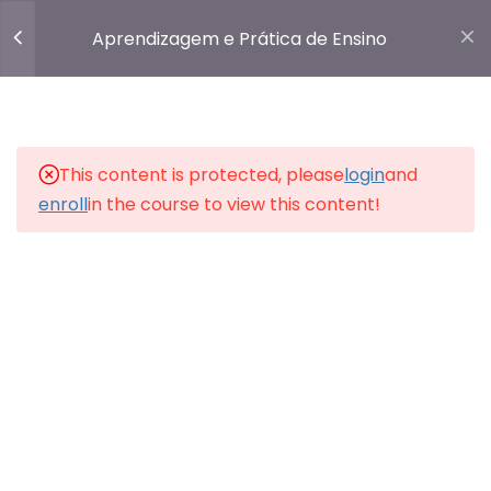
Marta Kohl
Aprendizagem e Prática de Ensino
45 Questões
6 Horas
Login
Wallon: Teorias
Psicogenéticas em
Discussão (Heloysa Dantas)
This content is protected, please
login
and
39 Minutos
enroll
in the course to view this content!
❤️ Feito com carinho pelo
Intensivo Pedagógico.
❤️
Dantas
35 Questões
5 Horas
O Educador e a Moralidade
Infantil numa Perspectiva
Construtivista (Telma Vinha)
23 Minutos
Telma Vinha