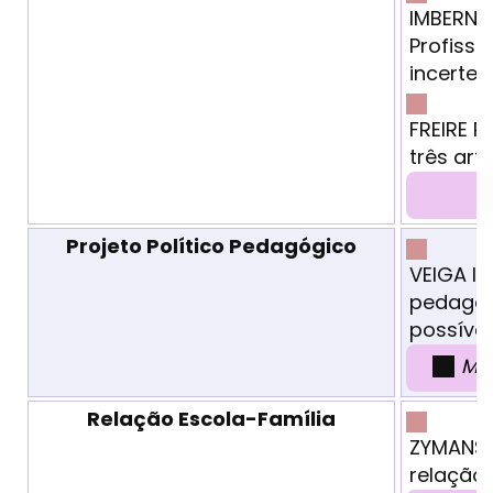
IMBERNÓ
Profiss
incertez
FREIRE P
três art
Projeto Político Pedagógico
VEIGA Ilm
pedagóg
possível
MÓ
Relação Escola-Família
ZYMANSKI
relação 