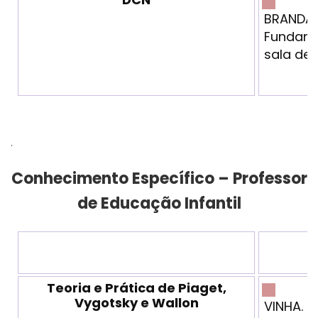
BRANDÃO 
Fundamen
sala de 
.
Conhecimento Específico – Professor
de Educação Infantil
Teoria e Prática de Piaget,
Vygotsky e Wallon
VINHA. T