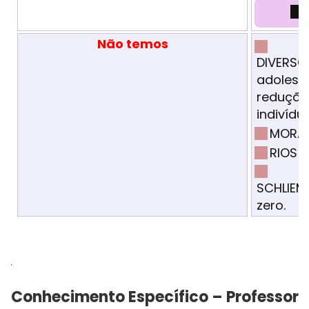
Não temos
DIVERSO
adolesce
redução
indivídu
MORAIS
RIOS T
SCHLIEMA
zero.
.
Conhecimento Específico – Professor