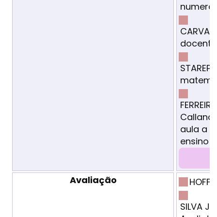
numeraç
CARVALH
docentes
STAREPR
matemát
FERREIRA
Calland 
aula a 
ensino d
Avaliação
HOFFM
SILVA J.