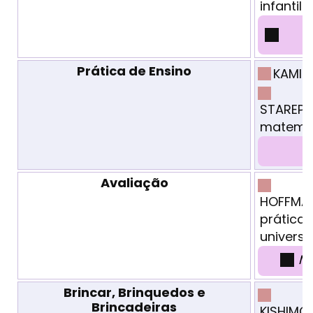
infantil
M
Prática de Ensino
KAMII 
STAREPR
matemát
Avaliação
HOFFMAN
prática
universi
M
Brincar, Brinquedos e
Brincadeiras
KISHIMO