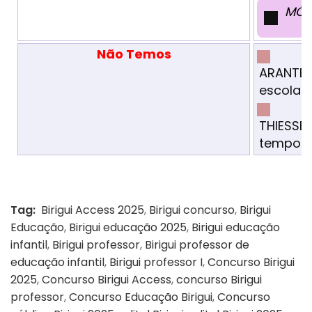
MÓD
Não Temos
ARANTES 
escola a
THIESSEN
tempo d
Tag:
Birigui Access 2025
,
Birigui concurso
,
Birigui
Educação
,
Birigui educação 2025
,
Birigui educação
infantil
,
Birigui professor
,
Birigui professor de
educação infantil
,
Birigui professor I
,
Concurso Birigui
2025
,
Concurso Birigui Access
,
concurso Birigui
professor
,
Concurso Educação Birigui
,
Concurso