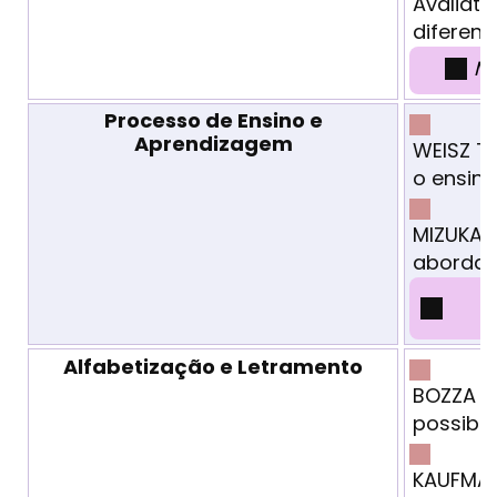
Avaliati
diferent
M
Processo de Ensino e
Aprendizagem
WEISZ T
o ensin
MIZUKAMI
abordag
Alfabetização e Letramento
BOZZA Sa
possibil
KAUFMAN