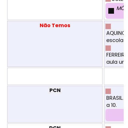
MÓDU
Não Temos
AQUINO J
escola -
FERREIR
aula um
PCN
BRASIL. 
a 10.
DCN