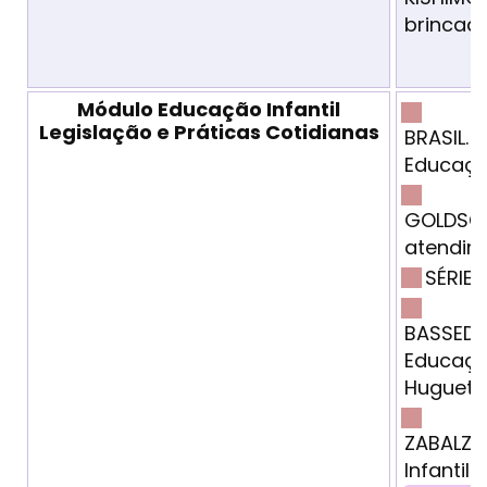
brincad
Módulo Educação Infantil
Legislação e Práticas Cotidianas
BRASIL. 
Educação 
GOLDSCH
atendim
SÉRIE 
BASSEDAS
Educação
Huguet &
ZABALZA
Infantil