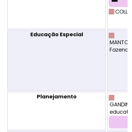
COLL C
Educação Especial
MANTOAN
Fazendo
Planejamento
GANDIN 
educativ