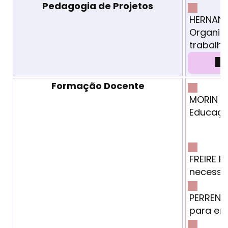
Pedagogia de Projetos
HERNAND
Organiza
trabalho
Formação Docente
MORIN Ed
Educaçã
FREIRE 
necessár
PERRENO
para ens