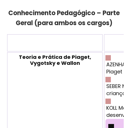
Conhecimento Pedagógico – Parte
Geral (para ambos os cargos)
Teoria e Prática de Piaget,
Vygotsky e Wallon
AZENHA 
Piaget a 
SEBER Ma
criança 
KOLL Mar
desenvo
M