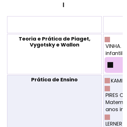
I
Teoria e Prática de Piaget,
Vygotsky e Wallon
VINHA. T
infantil
M
Prática de Ensino
KAMII 
PIRES Cé
Matemát
anos inic
LERNER D