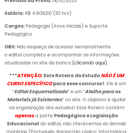
Previsão da Prova:
19/01/2025
Salário:
R$ 4.809,60 (30 hrs)
Cargos:
Pedagogia (Anos Iniciais) e Suporte
Pedagógico
OBS:
Não esqueça de acessar semanalmente
o edital completo e acompanhar as informações
atualizadas no site da banca
(clicando aqui)
.
***
ATENÇÃO
: Este Roteiro de Estudo
NÃO É UM
CURSO ESPECÍFICO
para esse concurso!
Ele é um
“
Edital Esquematizado
” e um “
Atalho para os
Materiais já Existentes
” no site. O objetivo é ajudar
na organização dos estudos! Este Roteiro contém
apenas
a parte
Pedagógica e Legislação
Educacional
do edital, não oferecemos as demais
matérias (Português, Raciocínio Lógico, Informática,