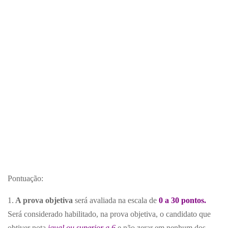
Pontuação:
1.
A prova objetiva
será avaliada na escala de
0 a 30 pontos.
Será considerado habilitado, na prova objetiva, o candidato que
obtiver nota
igual ou superior a 6
e não zerar em nenhum dos