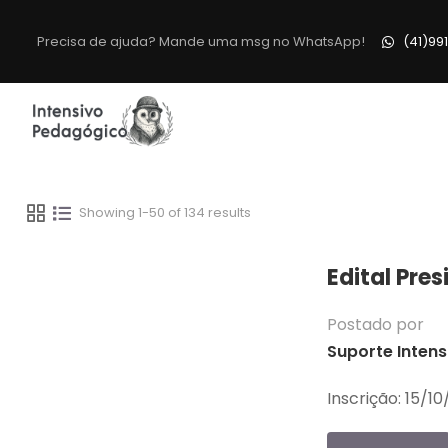
Precisa de ajuda? Mande uma msg no WhatsApp!
(41)99
Showing 1-50 of 134 results
Edital Pres
Postado por
Suporte Intens
Inscrição: 15/10