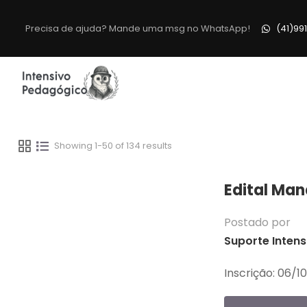
Precisa de ajuda? Mande uma msg no WhatsApp!
(41)99
Showing 1-50 of 134 results
Edital Man
Postado por
Suporte Intens
Inscrição: 06/1