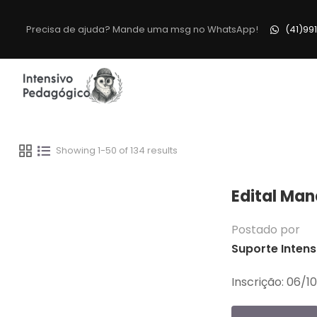
Precisa de ajuda? Mande uma msg no WhatsApp!
(41)99
Showing 1-50 of 134 results
Edital Man
Postado por
Suporte Intens
Inscrição: 06/1