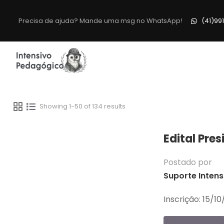
Precisa de ajuda? Mande uma msg no WhatsApp!
(41)99
Showing 1-50 of 134 results
Edital Pres
Postado por
Suporte Intens
Inscrição: 15/10