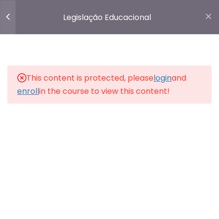
Médio – Parte 1
Legislação Educacional
17 Minutos
Login
Diretrizes Curriculares
Nacionais para o Ensino
Médio – Parte 2
This content is protected, please
login
and
14 Minutos
enroll
in the course to view this content!
❤️ Feito com carinho pelo
Intensivo Pedagógico.
❤️
DCN para o Ensino Médio
16 Questões
5 Horas
5
Estatuto da Criança e
do Adolescente – ECA
2
Educação Especial e