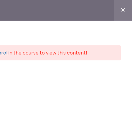
Login
OS
TESTE DE PERSONALIDADE
CERTIFICADOS
roll
in the course to view this content!