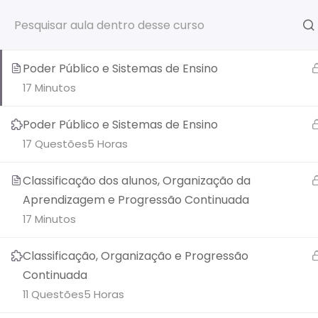
Democrática
Precisa de ajuda? Mande uma msg no WhatsApp!
(41)99
27 Questões
5 Horas
Poder Público e Sistemas de Ensino
17 Minutos
Poder Público e Sistemas de Ensino
17 Questões
5 Horas
Classificação dos alunos, Organização da
Aprendizagem e Progressão Continuada
17 Minutos
Classificação, Organização e Progressão
Continuada
11 Questões
5 Horas