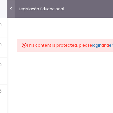
Legislação Educacional
161-8689
HOME
ASSINE
ROTEIROS DE ESTUDO
RESUM
This content is protected, please
login
and
en
❤️ Feito com carinho pelo
Intensivo Pedagógico.
❤️