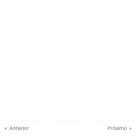
16 Questões
5 Horas
2
Constituição Federal
36
Lei de Diretrizes e Bases
(LDB) na Prova
2
DCN da Educação
Básica
17
Diretrizes Currículares
Anterior
Próximo
5