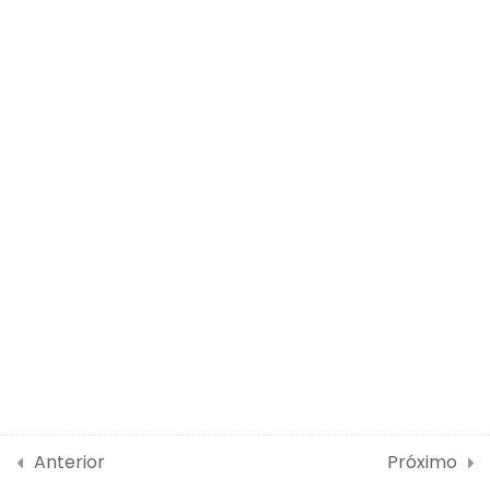
2
Educação Especial e
Inclusiva
2
Parâmetros e
Indicadores
3
Plano Nacional de
Educação – PNE
4
Parâmetros
Curriculares Nacionais
(PCNs)
Anterior
Próximo