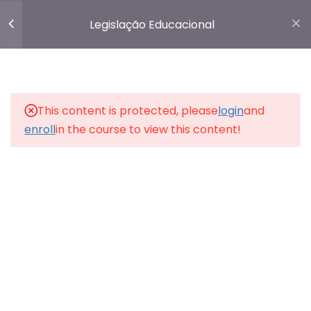
NA ESCOLA
Legislação Educacional
67 Questões
7 Horas
Login
O Conselho Tutelar no ECA
(Artigos 98, 129, 131 a 140, 147,
171,172) [NOVO]
This content is protected, please
login
and
43 Minutos
enroll
in the course to view this content!
❤️ Feito com carinho pelo
Intensivo Pedagógico.
❤️
Simulado – O Conselho
Tutelar no ECA
25 Questões
5 Horas
Simulado – Maus tratos e
Violência Infantil no ECA
20 Questões
5 Horas